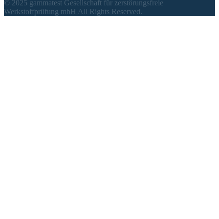
© 2025 gammatest Gesellschaft für zerstörungsfreie
Werkstoffprüfung mbH All Rights Reserved.