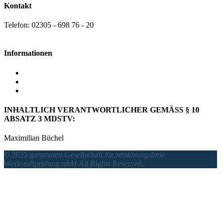
Kontakt
Telefon: 02305 - 698 76 - 20
info@gammatest.de
Informationen
Datenschutz
AGB
Impressum
INHALTLICH VERANTWORTLICHER GEMÄSS § 10
ABSATZ 3 MDSTV:
Maximilian Büchel
© 2025 gammatest Gesellschaft für zerstörungsfreie
Werkstoffprüfung mbH All Rights Reserved.